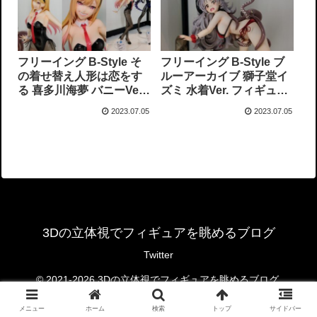
フリーイング B-Style そ
フリーイング B-Style ブ
の着せ替え人形は恋をす
ルーアーカイブ 獅子堂イ
る 喜多川海夢 バニーVer.
ズミ 水着Ver. フィギュア
フィギュアサンプル展示
サンプル展示
2023.07.05
2023.07.05
3Dの立体視でフィギュアを眺めるブログ
Twitter
© 2021-2026 3Dの立体視でフィギュアを眺めるブログ.
メニュー
ホーム
検索
トップ
サイドバー