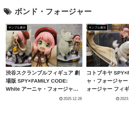
ボンド・フォージャー
サンプル展示
サンプル展示
渋谷スクランブルフィギュア 劇
コトブキヤ SPY×F
場版 SPY×FAMILY CODE:
ャ・フォージャー 
White アーニャ・フォージャー&
ォージャー フィ
ボンド・フォージャー フィギュ
展示
2025.12.28
2023
アサンプル展示