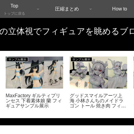
Top
圧縮まとめ
How to
トップに戻る
Dの立体視でフィギュアを眺めるブ
サンプル展示
サンプル展示
MaxFactory ギルティプリ
グッドスマイルアーツ上
ンセス 下着素体娘 蘭 フィ
海 小林さんちのメイドラ
ギュアサンプル展示
ゴン トール 焼き肉 フィギ
ュア原型展示