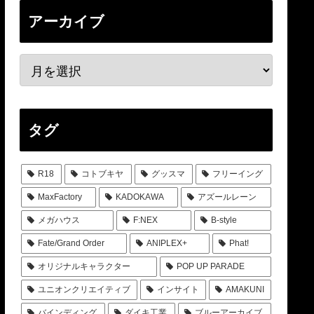
アーカイブ
タグ
R18
コトブキヤ
グッスマ
フリーイング
MaxFactory
KADOKAWA
アズールレーン
メガハウス
F:NEX
B-style
Fate/Grand Order
ANIPLEX+
Phat!
オリジナルキャラクター
POP UP PARADE
ユニオンクリエイティブ
インサイト
AMAKUNI
バインディング
ダイキ工業
ブルーアーカイブ