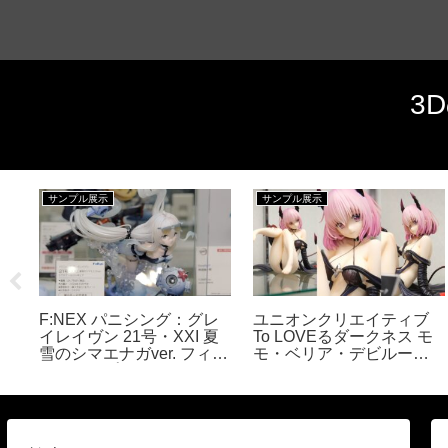
3
サンプル展示
サンプル展示
イ
F:NEX パニシング：グレ
ユニオンクリエイティブ
ュ
イレイヴン 21号・XXI 夏
To LOVEるダークネス モ
雪のシマエナガver. フィギ
モ・ベリア・デビルーク
ュアサンプル展示
ダークネスver. フィギュア
サンプル展示