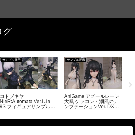
ログ
サンプル展示
サンプル展示
サ
コトブキヤ
AniGame アズールレーン
フ
NieR:Automata Ver1.1a
大鳳 ケッコン・潮風のテ
ア
9S フィギュアサンプル展
ンプテーションVer. DX版
ヴ
示
フィギュアサンプル展示
ュ