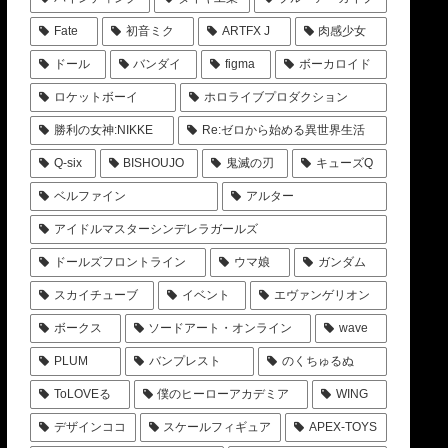
Fate
初音ミク
ARTFX J
肉感少女
ドール
バンダイ
figma
ボーカロイド
ロケットボーイ
ホロライブプロダクション
勝利の女神:NIKKE
Re:ゼロから始める異世界生活
Q-six
BISHOUJO
鬼滅の刃
キューズQ
ベルファイン
アルター
アイドルマスターシンデレラガールズ
ドールズフロントライン
ウマ娘
ガンダム
スカイチューブ
イベント
エヴァンゲリオン
ボークス
ソードアート・オンライン
wave
PLUM
バンプレスト
のくちゅるぬ
ToLOVEる
僕のヒーローアカデミア
WING
デザインココ
スケールフィギュア
APEX-TOYS