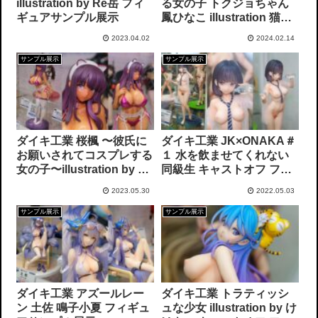
illustration by Re岳 フィ
る女の子 トクジョちゃん
ギュアサンプル展示
鳳ひなこ illustration 猫麦
フィギュアサンプル展示
2023.04.02
2024.02.14
サンプル展示
サンプル展示
ダイキ工業 桜楓 〜彼氏に
ダイキ工業 JK×ONAKA＃
お願いされてコスプレする
１ 水を飲ませてくれない
女の子〜illustration by 桜
同級生 キャストオフ フィ
の灯る日へ ギャルver. フ
ギュアサンプル展示
2023.05.30
2022.05.03
ィギュアサンプル展示
サンプル展示
サンプル展示
ダイキ工業 アズールレー
ダイキ工業 トラティッシ
ン 土佐 鳴子小夏 フィギュ
ュな少女 illustration by け