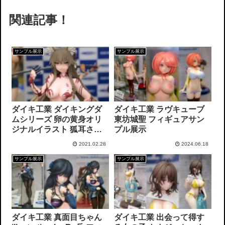
関連記事！
サンプル展示
サンプル展示
ダイキ工業 ダイキングダ
ダイキ工業 ラヴキューブ
ムシリーズ 卵の黄身オリ
東坊城聖 フィギュアサン
ジナルイラスト 狐耳さん
プル展示
フィギュアサンプル展示
2021.02.28
2024.06.18
サンプル展示
サンプル展示
ダイキ工業 真面目ちゃん
ダイキ工業 出会って得す