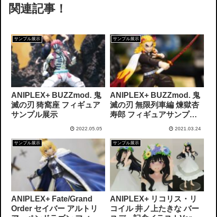
関連記事！
サンプル展示
サンプル展示
ANIPLEX+ BUZZmod. 鬼
ANIPLEX+ BUZZmod. 鬼
滅の刃 猗窩座 フィギュア
滅の刃 無限列車編 煉獄杏
サンプル展示
寿郎 フィギュアサンプル
展示
2022.05.05
2021.03.24
サンプル展示
サンプル展示
ANIPLEX+ Fate/Grand
ANIPLEX+ リコリス・リ
Order セイバー アルトリ
コイル 井ノ上たきな バー