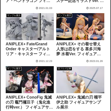
ア・ペンドラゴン フィギ
スデー記念イラストVer. ノ
ュアサンプル展示
ンスケールフィギュア フ
2021.01.03
2025.07.17
ィギュアサンプル展示
サンプル展示
サンプル展示
ANIPLEX+ Fate/Grand
ANIPLEX+ その着せ替え
Order キャスター/アルト
人形は恋をする 喜多川海
リア・キャスター フィギ
夢 水着Ver. フィギュアサ
ュア原型サンプル展示
ンプル展示
2021.12.23
2023.01.26
サンプル展示
旧ブログ記事
ANIPLEX+ ConoFig 鬼滅
ANIPLEX+ 鬼滅の刃 嘴平
の刃 竈門禰豆子（鬼化進
伊之助 フィギュアサンプ
行時ver.） フィギュアサン
ル展示