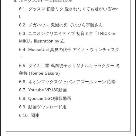
ボークスホビー天国2の展示
グッスマ 初音ミク 愛されなくても君がいるVer.
L
メガハウス 鬼滅の刃 てのひら宇髄さん
ユニオンクリエイティブ 初音ミク「TRICK or
MIKU」illustration by 左
MouseUnit 真夏の眼帯 アイナ・ウィンチェスタ
ー
ダイキ工業 蔦風徒子オリジナルキャラクター 冬
萌桜 (Tomoe Sakura)
ネオンマックスジャパン アズールレーン 応瑞
Youtube VR180動画
QoocamEGO撮影動画
動画ダウンロード用
関連