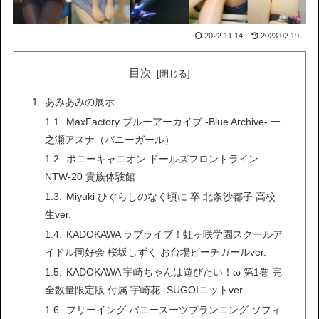
2022.11.14
2023.02.19
目次
あみあみの展示
MaxFactory ブルーアーカイブ -Blue Archive- 一
之瀬アスナ（バニーガール）
ポニーキャニオン ドールズフロントライン
NTW-20 貴族体験館
Miyuki ひぐらしのなく頃に 卒 北条沙都子 高校
生ver.
KADOKAWA ラブライブ！虹ヶ咲学園スクールア
イドル同好会 桜坂しずく お台場ビーチガールver.
KADOKAWA 宇崎ちゃんは遊びたい！ω 第1巻 完
全数量限定版 付属 宇崎花 -SUGOIニットver.
フリーイング バニースーツプランニング ソフィ