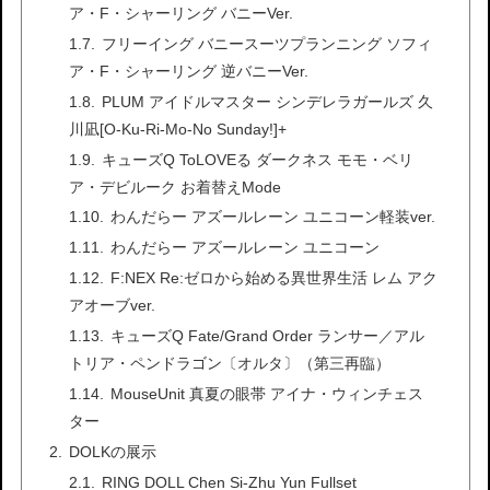
ア・F・シャーリング バニーVer.
フリーイング バニースーツプランニング ソフィ
ア・F・シャーリング 逆バニーVer.
PLUM アイドルマスター シンデレラガールズ 久
川凪[O-Ku-Ri-Mo-No Sunday!]+
キューズQ ToLOVEる ダークネス モモ・ベリ
ア・デビルーク お着替えMode
わんだらー アズールレーン ユニコーン軽装ver.
わんだらー アズールレーン ユニコーン
F:NEX Re:ゼロから始める異世界生活 レム アク
アオーブver.
キューズQ Fate/Grand Order ランサー／アル
トリア・ペンドラゴン〔オルタ〕（第三再臨）
MouseUnit 真夏の眼帯 アイナ・ウィンチェス
ター
DOLKの展示
RING DOLL Chen Si-Zhu Yun Fullset