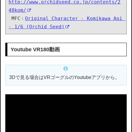
http://www.orchidseed.co.jp/contents/2
48kom/
 MFC：
Original Character - Komikawa Aoi 
- 1/6 (Orchid Seed)
Youtube VR180動画
3Dで見る場合はVRゴーグルのYoutubeアプリから。