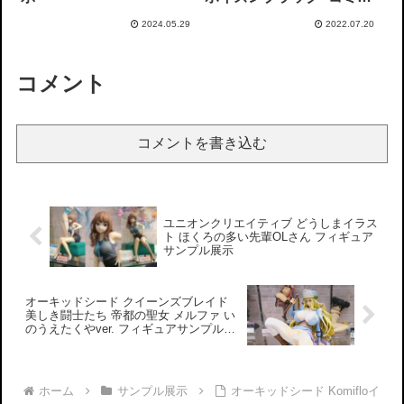
クアンリアル Vol.33
2024.05.29
2022.07.20
Cover GAL designed by
モグダン（再販） フィギ
ュアサンプル展示
コメント
コメントを書き込む
ユニオンクリエイティブ どうしまイラス
ト ほくろの多い先輩OLさん フィギュア
サンプル展示
オーキッドシード クイーンズブレイド
美しき闘士たち 帝都の聖女 メルファ い
のうえたくやver. フィギュアサンプル展
示
ホーム
サンプル展示
オーキッドシード Komifloイ