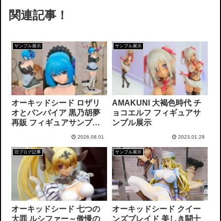
関連記事！
サンプル展示
サンプル展示
オーキッドシード ロザリ
AMAKUNI 大褐色時代 チ
オとバンパイア 黒乃胡夢
ョコエルフ フィギュアサ
再販 フィギュアサンプル
ンプル展示
展示
2026.08.01
2023.01.29
旧ブログ記事
サンプル展示
オーキッドシード 七つの
オーキッドシード クイー
大罪 ルシファー～傲慢の
ンズブレイド 美しき闘士