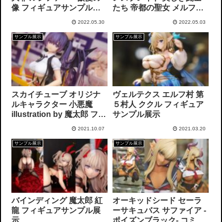
像 フィギュアサンプル展
たち 帝都の聖女 メルファ
示
いのうえたくやver. フィギ
2022.05.30
2022.05.03
ュアサンプル展示
サンプル展示
サンプル展示
スカイチューブ オリジナ
ヴェルテクス エルフ村 第
ルキャラクター 小悪魔
５村人 ククル フィギュア
illustration by 魔太郎 フィ
サンプル展示
ギュアサンプル展示
2021.10.07
2021.03.20
サンプル展示
サンプル展示
バインディング 魔太郎 紅
オーキッドシード セーラ
龍 フィギュアサンプル展
ーサキュバス サファイア -
示
ポイズンブラック- コミッ